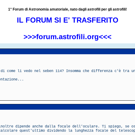
1° Forum di Astronomia amatoriale, nato dagli astrofili per gli astrofili!
IL FORUM SI E' TRASFERITO
>>>forum.astrofili.org<<<
 di come li vedo nel seben 114? Insomma che differenza c'è tra u
entazione...
inoltre dipende anche dalla focale dell'oculare. Ti spiego, se o
calcolare quest'ultimo dividendo la lunghezza focale del telesco