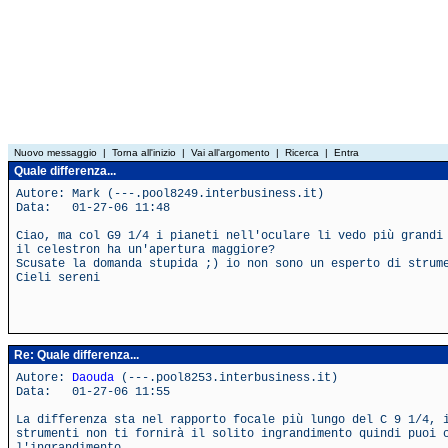
Nuovo messaggio
|
Torna all'inizio
|
Vai all'argomento
|
Ricerca
|
Entra
Quale differenza...
Autore: Mark (---.pool8249.interbusiness.it)
Data: 01-27-06 11:48
Ciao, ma col G9 1/4 i pianeti nell'oculare li vedo più grandi
il celestron ha un'apertura maggiore?
Scusate la domanda stupida ;) io non sono un esperto di strum
Cieli sereni
Re: Quale differenza...
Autore:
Daouda
(---.pool8253.interbusiness.it)
Data: 01-27-06 11:55
La differenza sta nel rapporto focale più lungo del C 9 1/4, 
strumenti non ti fornirà il solito ingrandimento quindi puoi 