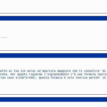
.....
petto al tuo 114 avrai un'apertura maggiore che ti consetira' di
urata. Per quanto riguarda l'ingrandimento c'è una formula teori
 tuo caso I=230*2=460). Questa formula è solo teorica perche' in