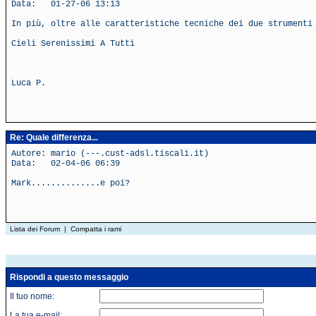
Data: 01-27-06 13:13
In più, oltre alle caratteristiche tecniche dei due strumenti
Cieli Serenissimi A Tutti
Luca P.
Re: Quale differenza...
Autore: mario (---.cust-adsl.tiscali.it)
Data: 02-04-06 06:39
Mark..............e poi?
Lista dei Forum
|
Compatta i rami
Rispondi a questo messaggio
Il tuo nome:
La tua e-mail: